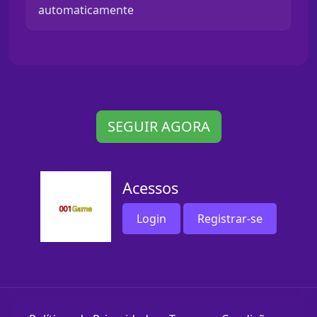
automaticamente
SEGUIR AGORA
Acessos
Login
Registrar-se