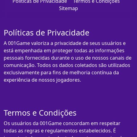
Políticas de Privacidade
Termos e Condições
Sitemap
Políticas de Privacidade
A 001Game valoriza a privacidade de seus usuários e
está empenhada em proteger todas as informações
pessoais fornecidas durante o uso de nossos canais de
comunicação. Todos os dados coletados são utilizados
exclusivamente para fins de melhoria contínua da
experiência de nossos jogadores.
Termos e Condições
Os usuários da 001Game concordam em respeitar
todas as regras e regulamentos estabelecidos. É